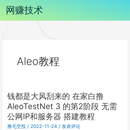
跳
网赚技术
至
内
容
Aleo教程
钱都是大风刮来的 在家白撸
钱
AleoTestNet 3 的第2阶段 无需
都
是
公网IP和服务器 搭建教程
大
撸毛空投
/
2022-11-24
/
发表评论