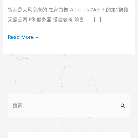
风
钱都是大风刮来的 在家白撸 AleoTestNet 3 的第2阶段
刮
无需公网IP和服务器 搭建教程 前言： […]
来
的
Read More »
在
家
白
撸
AleoTestNet
3
的
搜
第
索
2
：
阶