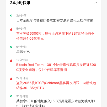
段
24小时快讯
>
无
2分钟前
需
日本金融厅与警察厅要求加密交易所强化反欺诈措施
公
5分钟前
网
首次突破6300枚，摩根士丹利旗下MSBT比特币持仓
价值超4.06亿美元
IP
6分钟前
和
星球午讯
服
17分钟前
务
Bitcoin Red Team：391个比特币代码库共发现近500
0项安全问题，仅1个代码库零漏洞
器
搭
27分钟前
盗取2055枚BTC的Coldcard黑客再次活跃，向新钱包
建
转移30.185枚BTC
教
31分钟前
某胜率93% 的地址购入15.8万美元霍尔木兹海峡8月1
程
5日前无法正常通航